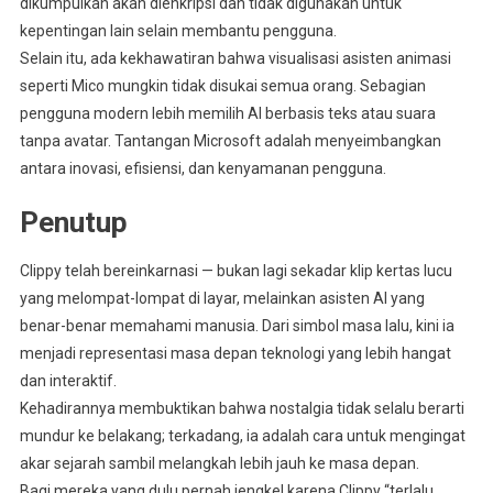
dikumpulkan akan dienkripsi dan tidak digunakan untuk
kepentingan lain selain membantu pengguna.
Selain itu, ada kekhawatiran bahwa visualisasi asisten animasi
seperti Mico mungkin tidak disukai semua orang. Sebagian
pengguna modern lebih memilih AI berbasis teks atau suara
tanpa avatar. Tantangan Microsoft adalah menyeimbangkan
antara inovasi, efisiensi, dan kenyamanan pengguna.
Penutup
Clippy telah bereinkarnasi — bukan lagi sekadar klip kertas lucu
yang melompat-lompat di layar, melainkan asisten AI yang
benar-benar memahami manusia. Dari simbol masa lalu, kini ia
menjadi representasi masa depan teknologi yang lebih hangat
dan interaktif.
Kehadirannya membuktikan bahwa nostalgia tidak selalu berarti
mundur ke belakang; terkadang, ia adalah cara untuk mengingat
akar sejarah sambil melangkah lebih jauh ke masa depan.
Bagi mereka yang dulu pernah jengkel karena Clippy “terlalu