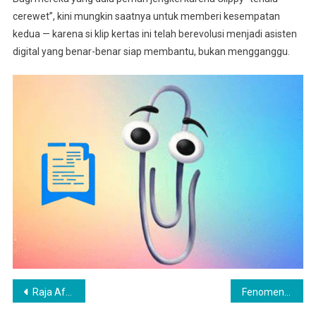
cerewet”, kini mungkin saatnya untuk memberi kesempatan
kedua — karena si klip kertas ini telah berevolusi menjadi asisten
digital yang benar-benar siap membantu, bukan mengganggu.
Post
Raja Afrika Viral karena 15 Istri dan Hidup Mewah
Fenomena Group 7 TikTok, Tren Misterius yang Viral