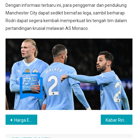
Dengan informasi terbaru ini, para penggemar dan pendukung
Manchester City dapat sedikit bernafas lega, sambil berharap
Rodri dapat segera kembali memperkuat lini tengah tim dalam
pertandingan krusial melawan AS Monaco.
Post
Harga Emas Antam Tembus Rekor Rp2.237.000 per Gram
Kabar Ririe di Tengah Rumor Nissa Sabyan Bahagia Dubai
navigation