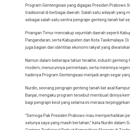
Program Gentengisasi yang digagas Presiden Prabowo S
tradisional di berbagai daerah. Salah satu wilayah yan
sebagai salah satu sentra pengrajin genteng tanah liat se
Priangan Timur mencakup sejumlah daerah seperti Kabup
Pangandaran, serta Kabupaten dan Kota Tasikmalaya. Di 
juga bagian dari identitas ekonomi rakyat yang diwariskan
Namun dalam beberapa tahun terakhir, industri genteng 
modern, menurunnya permintaan, serta minimnya regenera
hadirnya Program Gentengisasi menjadi angin segar yan
Nurdin, seorang pengrajin genteng tanah liat asal Kampu
Banjar, mengaku program tersebut membuat dirinya kemb
bagi pengrajin kecil yang selama ini merasa terpinggirkan
“Semoga Pak Presiden Prabowo mau memperhatikan pengra
satunya saya yang masih bertahan,” kata Nurdin dalam
Genteng Tradisional Perkuat Kemandirian Ekonomi
di Tasik