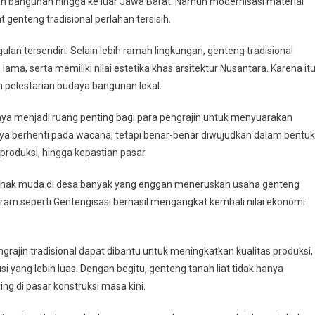
n bangunan hingga ke luar Jawa Barat. Namun modernisasi material
genteng tradisional perlahan tersisih.
gulan tersendiri. Selain lebih ramah lingkungan, genteng tradisional
, serta memiliki nilai estetika khas arsitektur Nusantara. Karena itu
n pelestarian budaya bangunan lokal.
aya menjadi ruang penting bagi para pengrajin untuk menyuarakan
nya berhenti pada wacana, tetapi benar-benar diwujudkan dalam bentuk
produksi, hingga kepastian pasar.
 Anak muda di desa banyak yang enggan meneruskan usaha genteng
gram seperti Gentengisasi berhasil mengangkat kembali nilai ekonomi
rajin tradisional dapat dibantu untuk meningkatkan kualitas produksi,
i yang lebih luas. Dengan begitu, genteng tanah liat tidak hanya
ng di pasar konstruksi masa kini.