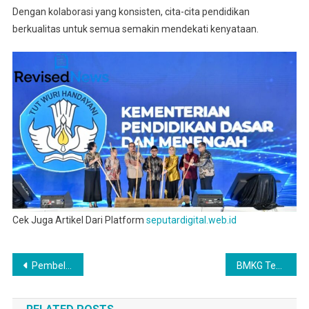
Dengan kolaborasi yang konsisten, cita-cita pendidikan
berkualitas untuk semua semakin mendekati kenyataan.
Cek Juga Artikel Dari Platform
seputardigital.web.id
Post
Pembelajaran Berdampak Nyata, Mahasiswa PTI UMS Terapkan Desain Grafis untuk Perkuat UMKM Lokal
BMKG Tegaskan Perempuan sebagai Penggerak Utama Pembangunan Menuju Indonesia Emas 2045
navigation