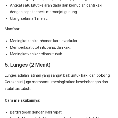
Angkat satu lutut ke arah dada dan kemudian ganti kaki
dengan cepat seperti memanjat gunung.
Ulangi selama 1 menit.
Manfaat:
Meningkatkan ketahanan kardiovaskular.
Memperkuat otot inti, bahu, dan kaki.
Meningkatkan koordinasi tubuh.
5.
Lunges (2 Menit)
Lunges adalah latihan yang sangat baik untuk
kaki
dan
bokong
.
Gerakan ini juga membantu meningkatkan keseimbangan dan
stabilitas tubuh.
Cara melakukannya
:
Berdiri tegak dengan kaki rapat.