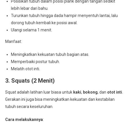
Posisikan tubuh dalam posisi plank dengan tangan sedikit
lebih lebar dari bahu.
Turunkan tubuh hingga dada hampir menyentuh lantai, lalu
dorong tubuh kembali ke posisi awal.
Ulangi selama 1 menit.
Manfaat:
Meningkatkan kekuatan tubuh bagian atas.
Memperbaiki postur tubuh.
Melatih otot inti.
3.
Squats (2 Menit)
Squat adalah latihan luar biasa untuk
kaki
,
bokong
, dan
otot inti
.
Gerakan ini juga bisa meningkatkan kekuatan dan kestabilan
tubuh secara keseluruhan.
Cara melakukannya
: