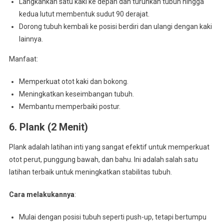
Langkahkan satu kaki ke depan dan turunkan tubuh hingga
kedua lutut membentuk sudut 90 derajat.
Dorong tubuh kembali ke posisi berdiri dan ulangi dengan kaki
lainnya.
Manfaat:
Memperkuat otot kaki dan bokong.
Meningkatkan keseimbangan tubuh.
Membantu memperbaiki postur.
6.
Plank (2 Menit)
Plank adalah latihan inti yang sangat efektif untuk memperkuat
otot perut, punggung bawah, dan bahu. Ini adalah salah satu
latihan terbaik untuk meningkatkan stabilitas tubuh.
Cara melakukannya
:
Mulai dengan posisi tubuh seperti push-up, tetapi bertumpu