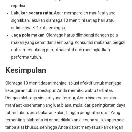
repetisi.
Lakukan secara rutin
: Agar memperoleh manfaat yang
signifikan, lakukan olahraga 10 menit ini setiap hari atau
setidaknya 3-4 kali seminggu.
Jaga pola makan
: Olahraga harus diimbangi dengan pola
makan yang sehat dan seimbang. Konsumsi makanan bergizi
untuk mendukung pemulihan otot dan meningkatkan
performa tubuh.
Kesimpulan
Olahraga 10 menit dapat menjadi solusi efektif untuk menjaga
kebugaran tubuh meskipun Anda memiliki waktu terbatas.
Dengan olahraga singkat yang teratur, Anda bisa merasakan
manfaat kesehatan yang luar biasa, mulai dari peningkatan daya
tahan tubuh, pembakaran kalori, hingga penguatan otot. Yang
terpenting, olahraga ini dapat dilakukan di mana saja, kapan saja,
tanpa alat khusus, sehingga Anda dapat menyesuaikan dengan