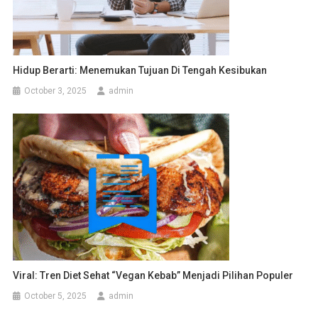
Hidup Berarti: Menemukan Tujuan Di Tengah Kesibukan
October 3, 2025
admin
Viral: Tren Diet Sehat “Vegan Kebab” Menjadi Pilihan Populer
October 5, 2025
admin