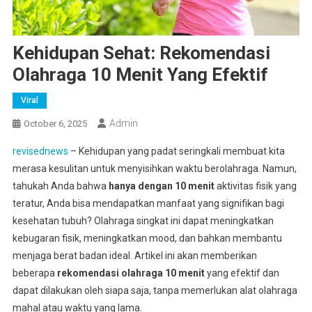
Kehidupan Sehat: Rekomendasi
Olahraga 10 Menit Yang Efektif
Viral
Admin
October 6, 2025
revisednews
– Kehidupan yang padat seringkali membuat kita
merasa kesulitan untuk menyisihkan waktu berolahraga. Namun,
tahukah Anda bahwa
hanya dengan 10 menit
aktivitas fisik yang
teratur, Anda bisa mendapatkan manfaat yang signifikan bagi
kesehatan tubuh? Olahraga singkat ini dapat meningkatkan
kebugaran fisik, meningkatkan mood, dan bahkan membantu
menjaga berat badan ideal. Artikel ini akan memberikan
beberapa
rekomendasi olahraga 10 menit
yang efektif dan
dapat dilakukan oleh siapa saja, tanpa memerlukan alat olahraga
mahal atau waktu yang lama.