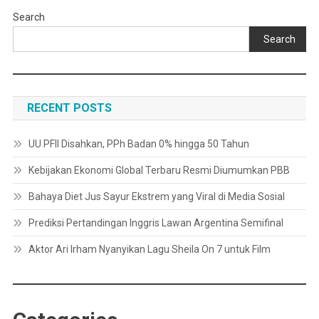
Search
Search
RECENT POSTS
UU PFII Disahkan, PPh Badan 0% hingga 50 Tahun
Kebijakan Ekonomi Global Terbaru Resmi Diumumkan PBB
Bahaya Diet Jus Sayur Ekstrem yang Viral di Media Sosial
Prediksi Pertandingan Inggris Lawan Argentina Semifinal
Aktor Ari Irham Nyanyikan Lagu Sheila On 7 untuk Film