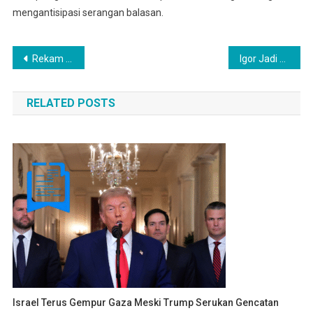
mengantisipasi serangan balasan.
Post
Rekam Jejak Iptu Nasrullah: Dari Viral Hingga Tersangka
Igor Jadi Pelatih Terburuk Spurs Usai Dibantai Atletico
navigation
RELATED POSTS
Israel Terus Gempur Gaza Meski Trump Serukan Gencatan