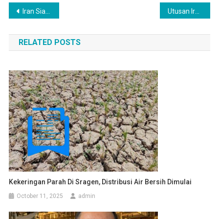
Post
Iran Siap Perang Panjang Lawan AS Israel
Utusan Iran Kritik DK PBB Atas Serangan AS-Israel
navigation
RELATED POSTS
Kekeringan Parah Di Sragen, Distribusi Air Bersih Dimulai
October 11, 2025
admin